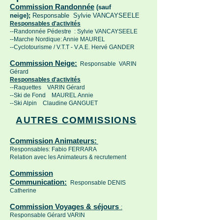
Commission Randonnée
(sauf
neige);
Responsable Sylvie VANCAYSEELE
Responsables d'activités
--Randonnée Pédestre : Sylvie VANCAYSEELE
--Marche Nordique: Annie MAUREL
--Cyclotourisme / V.T.T - V.A.E. Hervé GANDER
Commission Neige:
Responsable VARIN
Gérard
Responsables d'activités
--Raquettes VARIN Gérard
--Ski de Fond MAUREL Annie
--Ski Alpin Claudine GANGUET
AUTRES COMMISSIONS
Commission Animateurs:
Responsables:
Fabio FERRARA
Relation avec les Animateurs & recrutement
Commission
Communication:
Responsable DENIS
Catherine
Commission Voyages & séjours
:
Responsable Gérard VARIN